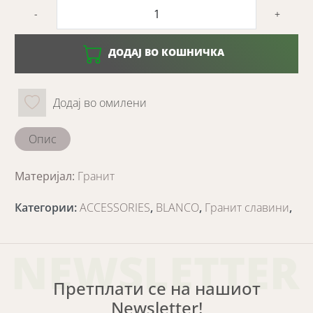
-
+
ДОДАЈ ВО КОШНИЧКА
Додај во омилени
Опис
Материјал:
Гранит
Категории
:
ACCESSORIES
,
BLANCO
,
Гранит славини
,
NEWSLETTER
Претплати се на нашиот
Newsletter!