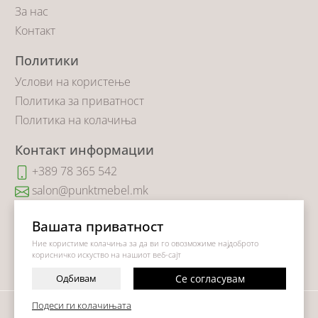
За нас
Контакт
Политики
Услови на користење
Политика за приватност
Политика на колачиња
Контакт информации
+389 78 365 542
salon@punktmebel.mk
Коста Новаковиќ 14
Вашата приватност
Ние користиме колачиња за да ви го овозможиме најдоброто
корисничко искуство на нашиот веб-сајт
Одбивам
Се согласувам
-
+
Подеси ги колачињата
©
2026
Vendor x
Punkt Mebel