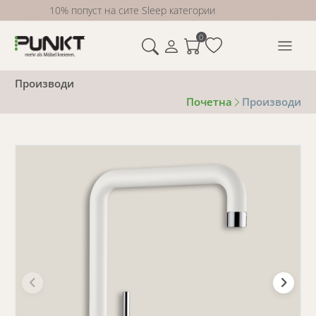
10% попуст на сите Sleep категории
0
Производи
Почетна
Производи